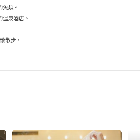
的魚類。
的溫泉酒店。
照散散步，