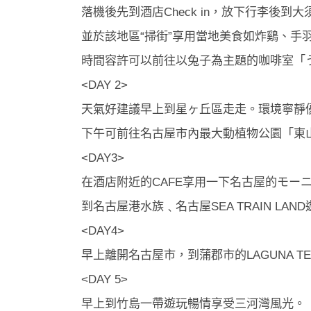
落機後先到酒店Check in，放下行李後到
並於該地區“掃街”享用當地美食如炸鷄、手
時間容許可以前往以兔子為主題的咖啡室「うさ
<DAY 2>
天氣好建議早上到星ヶ丘區走走。環境寧靜優美
下午可前往名古屋市內最大動植物公園「東
<DAY3>
在酒店附近的CAFE享用一下名古屋的モーニング
到名古屋港水族﹑名古屋SEA TRAIN LA
<DAY4>
早上離開名古屋市，到蒲郡市的LAGUNA T
<DAY 5>
早上到竹島一帶遊玩暢情享受三河灣風光。