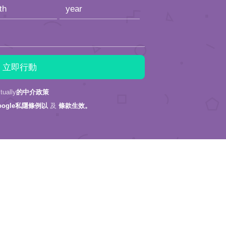
ally
的中介政策
oogle私隱條例以
及
條款生效。