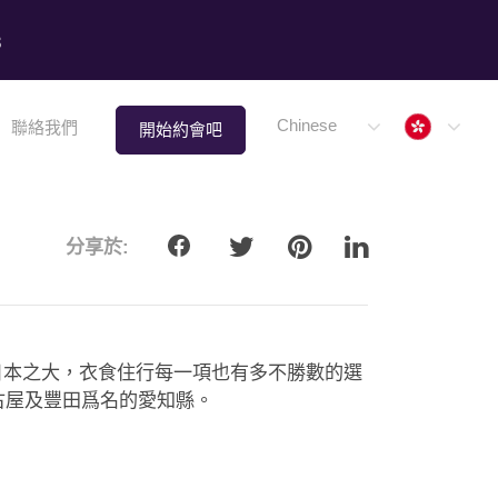
8
Hong 
Chinese
聯絡我們
開始約會吧
分享於:
日本之大，衣食住行每一項也有多不勝數的選
古屋及豐田爲名的愛知縣。