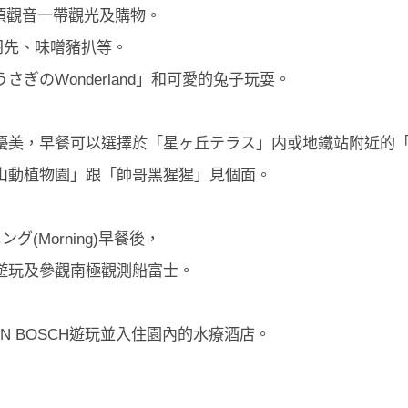
大須觀音一帶觀光及購物。
羽先、味噌豬扒等。
ぎのWonderland」和可愛的兔子玩耍。
，早餐可以選擇於「星ヶ丘テラス」内或地鐵站附近的「ihan
山動植物園」跟「帥哥黑猩猩」見個面。
(Morning)早餐後，
ND遊玩及參觀南極觀測船富士。
EN BOSCH遊玩並入住園內的水療酒店。