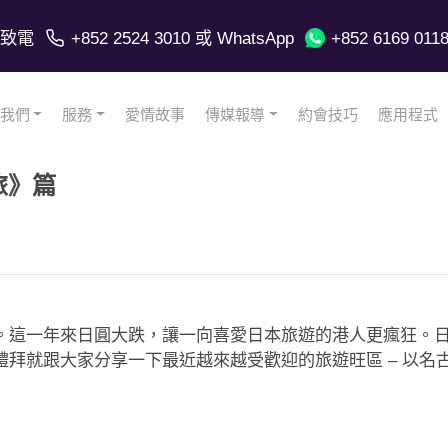
致電
+852 2524 3010
或 WhatsApp
+852 6169 011
我們
服務
愛情故事
傳媒報導
約會技巧
應用程式
旅》篇
。這一年來日圓大跌，讓一向喜愛日本旅遊的港人更瘋狂。
拜就跟大家分享一下最近越來越受歡迎的旅遊旺區 – 以名