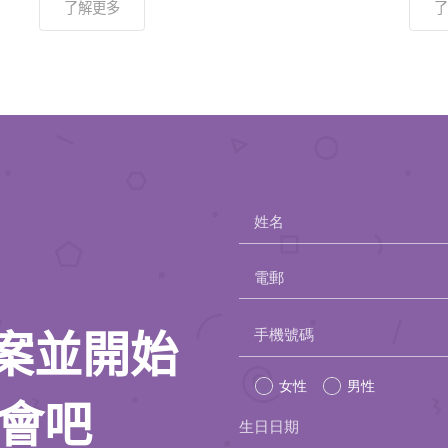
了解更多
了
姓名
電郵
Please
手機號碼
人檔案並開始
leave
女性
男性
this
約會吧
生日日期
field