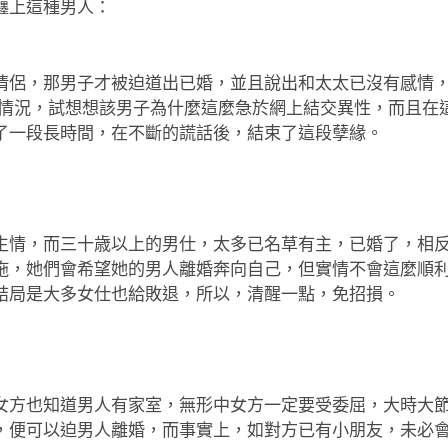
纏上這種男人：
情侶，那男子才被迫道出已婚，並且說出和太太已沒有感情
種情況，試想想該男子為什麼這麼急於網上結交異性，而且在
了一段長時間，在不斷的謊話後，結束了這段孽緣。
生情，而三十歳以上的男仕，太多已名草有主，已婚了，相
拖，她們會希望她的男人離婚奔向自己，但實情不會這麼順
結局是大多女仕也給敗退，所以，清醒一點，免招損。
女方也知道男人有家室，無形中女方一定要受委屈，大時大
，便可以迫男人離婚，而事實上，如對方已有小朋友，未必