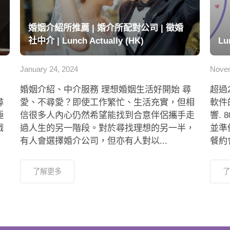
婚姻介紹所推薦 | 婚介所配對公司 | 徵婚
社中介 | Lunch Actually (HK)
Lu
January 24, 2024
Novem
婚姻介紹、中介服務 理想婚姻生活好開始 尋
超過
尋
愛、不尋愛？即使工作繁忙、生活充實，但相
軟件
極
信很多人內心仍然希望能找到合意伴侶攜手走
響.
戲
過人生的另一階段。對於尋找理想的另一半，
並準
有人會選擇婚介公司，但亦有人對以...
餐約會
了解更多
了