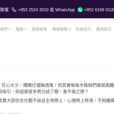
致電
+852 2524 3010
或 WhatsApp
+852 6169 011
我們
服務
愛情故事
傳媒報導
約會技巧
應用程式
、花心大少，爛賭仔或酗酒鬼，但其實每每令姊妹們進退兩難
較吸引，抑或是很多男仕結了婚，喜不倫之戀？
其實大部份女仕都不由自主地戀上，心情時上時落，不知繼