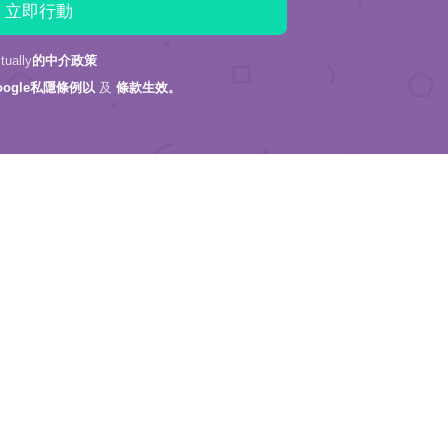
ally
的中介政策
oogle私隱條例以
及
條款生效。