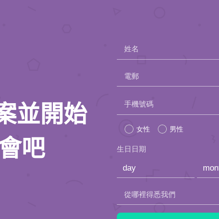
姓名
電郵
Please
手機號碼
人檔案並開始
leave
女性
男性
this
約會吧
生日日期
field
empty.
從哪裡得悉我們