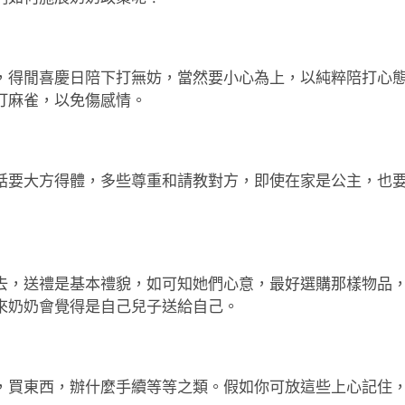
，得閒喜慶日陪下打無妨，當然要小心為上，以純粹陪打心
打麻雀，以免傷感情。
話要大方得體，多些尊重和請教對方，即使在家是公主，也
去，送禮是基本禮貌，如可知她們心意，最好選購那樣物品
來奶奶會覺得是自己兒子送給自己。
，買東西，辦什麼手續等等之類。假如你可放這些上心記住