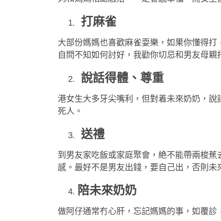
打麻雀
大部份媽媽也喜歡麻雀耍樂，如果你懂得打
自問不知如何討好，我勸你切忌和男友母親
說話得體、尊重
港女生大多牙尖嘴利，但對着未來奶奶，說
死人。
送禮
到男友家吃飯或家庭聚會，絶不能帶兩梭蕉
感。最好不是男友出錢，要自己出，否則未
陪未來奶奶
做阿仔通常冇心肝，忘記媽媽的事，如覆診