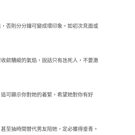
態，否則分分鐘可變成壞印象。如初次見面或
要收歛驕縱的氣焰，說話只有氹死人，不要激
，這可顯示你對她的着緊，希望她對你有好
，甚至抽時間替代男友陪她，定必獲得垂青。