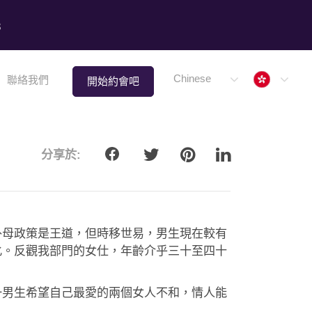
8
Hong 
Chinese
聯絡我們
開始約會吧
分享於:
外母政策是王道，但時移世易，男生現在較有
化。反觀我部門的女仕，年齡介乎三十至四十
一男生希望自己最愛的兩個女人不和，情人能