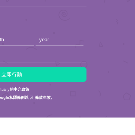
ally
的中介政策
oogle私隱條例以
及
條款生效。