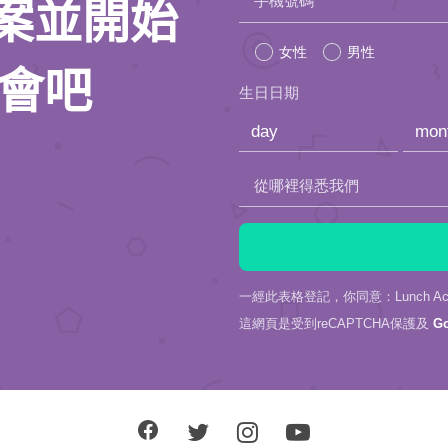
手機號碼
人檔案並開始
leave
女性
男性
this
約會吧
生日日期
field
empty.
從哪裡得悉我們
一經此表格登記，你同意：Lunch Actu
這網頁是受到reCAPTCHA保護及
G