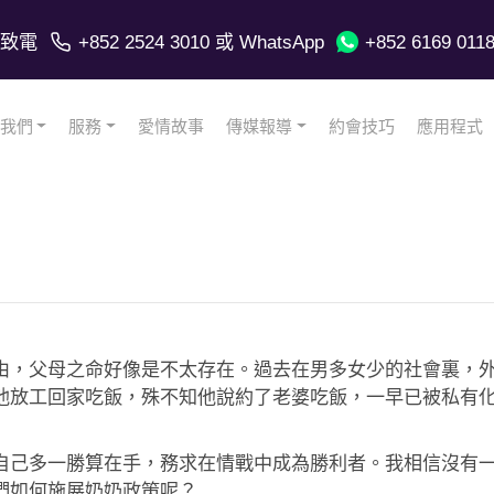
致電
+852 2524 3010
或 WhatsApp
+852 6169 011
我們
服務
愛情故事
傳媒報導
約會技巧
應用程式
由，父母之命好像是不太存在。過去在男多女少的社會裏，
他放工回家吃飯，殊不知他說約了老婆吃飯，一早已被私有
自己多一勝算在手，務求在情戰中成為勝利者。我相信沒有
們如何施展奶奶政策呢？