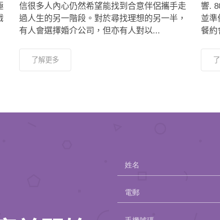
極
信很多人內心仍然希望能找到合意伴侶攜手走
響.
戲
過人生的另一階段。對於尋找理想的另一半，
並準
有人會選擇婚介公司，但亦有人對以...
餐約會
了解更多
了
姓名
電郵
Please