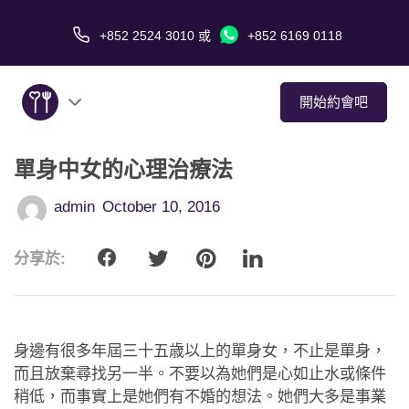
+852 2524 3010
或
+852 6169 0118
開始約會吧
單身中女的心理治療法
關於我們
admin
October 10, 2016
服務
分享於:
愛情故事
傳媒報導
身邊有很多年屆三十五歳以上的單身女，不止是單身，
約會技巧
而且放棄尋找另一半。不要以為她們是心如止水或條件
稍低，而事實上是她們有不婚的想法。她們大多是事業