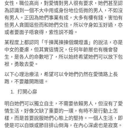
應用程式
女性，職位高尚，對愛情對男人很有要求，她們甚至認
為認識到一個不大中用或身份地位低微的男人，不如沒
聯絡我們
有男人。正因為她們事業有成，大多有樓有錢，害怕有
些男人貪圖這些而和她們交往，所以守身如玉好過，亦
或者要面子唔衰得，索性説不婚。
某程度上都認同「千揀萬揀揀個爛燈盞」的說法，亦是
中女的憂慮，但其實這情況，任何年齡層也有機會發
生，是各人的命數吧了，所以始終希望她們可以放下包
袱，勇敢去愛。
以下心理治療法，希望可以令她們仍然在愛情路上長
跑，不要離開跑道。
打開心扉
明白她們可以獨立自主，不需要依賴男人，但沒有了愛
情生活，好像欠缺了重要的一環，有時不是行動上怎
樣，而是首要說服她們心態上的堅持。一個人生活，即
使是可以自娛或節目排山倒海，在內心深處也是寂寞。