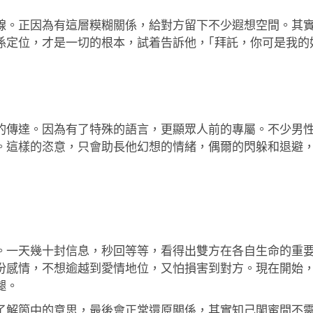
線。正因為有這層糢糊關係，給對方留下不少遐想空間。其
定位，才是一切的根本，試着告訴他，｢拜託，你可是我的好
的傳達。因為有了特殊的語言，更顯眾人前的專屬。不少男
。這樣的恣意，只會助長他幻想的情緒，偶爾的閃躲和退避
。一天幾十封信息，秒回等等，看得出雙方在各自生命的重
份感情，不想逾越到愛情地位，又怕損害到對方。現在開始
褪。
了解箇中的意思，最後會正常還原關係，其實知己閨蜜間不