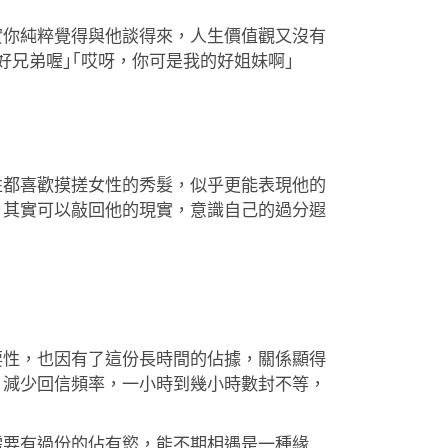
實你純粹覺得與他談得來，人生價值觀又沒有
兄弟喔｣｢哎呀，你可是我的好姐妹啊｣
性都喜歡摸搓女性的秀髮，似乎更能表現他的
，其實可以敲回他的現實，意識自己的過分遐
要性，也因有了這份長時間的佔據，關係顯得
，減少回信頻率，一小時到幾小時數封不等，
需要有過份的佔有慾，能不期相遇是一種緣