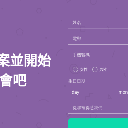
姓名
電郵
Please
手機號碼
人檔案並開始
leave
女性
男性
this
約會吧
生日日期
field
empty.
從哪裡得悉我們