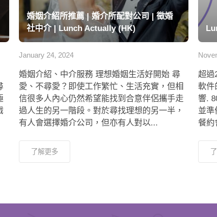
婚姻介紹所推薦 | 婚介所配對公司 | 徵婚
社中介 | Lunch Actually (HK)
Lu
January 24, 2024
Novem
婚姻介紹、中介服務 理想婚姻生活好開始 尋
超過
尋
愛、不尋愛？即使工作繁忙、生活充實，但相
軟件
極
信很多人內心仍然希望能找到合意伴侶攜手走
響.
戲
過人生的另一階段。對於尋找理想的另一半，
並準
有人會選擇婚介公司，但亦有人對以...
餐約會
了解更多
了