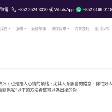
致電
+852 2524 3010
或 WhatsApp
+852 6169 011
我們
服務
愛情故事
傳媒報導
約會技巧
應用程式
放肆，也是擾人心情的煩緒，尤其人令誤會的錯意。你怕好
尬關係呢?以下的方法希望可以為困擾的你：