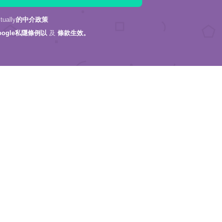
ally
的中介政策
oogle私隱條例以
及
條款生效。