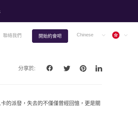
8
Hong 
Chinese
聯絡我們
開始約會吧
分享於:
人卡的派發，失去的不僅僅曾經回憶，更是關