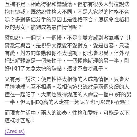
應用程式
互補不足，相處得很和諧融洽。但亦有很多人對這說法
抱有懷疑，既然說性格大不同，不是人家説的性格不合
聯絡我們
嗎？多對情侶分手的原因也是性格不合，怎樣令性格相
反的男女，能夠成為最佳情侶呢？
譬如說，一個快，一個慢，不是令雙方感到激氣嗎？ 其
實激氣與否，是視乎大家愛不愛對方，愛是包容，只要
有愛，對方的舉動和你不太協調，你也會忍受，但外界
把這解釋為是一個急性子，一個慢條斯理的另一半，剛
好中和了太急太快的缺點，這才不會才亂子。
又有另一說法：便是性格太相像的人成為情侶，只會火
星撞地球，互不相讓。我相信這只流於是兩個火爆的人
撞在一起吧了，大家也覺得燥底的人需要一個EQ好的另
一半，但兩個EQ高的人走在一起呢？也可以是匹配呢！
而現實生活中，兩人的節奏、性格和愛好，可能是以下
這樣才匹配：
(Credits)