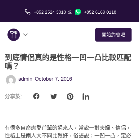
+852 2524 3010
或
+852 6169 0118
開始約會吧
到底情侶真的是性格一凹一凸比較匹配
關於我們
嗎？
服務
admin
October 7, 2016
愛情故事
分享於:
傳媒報導
約會技巧
有很多自命戀愛前輩的過來人，常說一對夫婦、情侶，
性格上是兩人大不同比較好，俗語説：一凹一凸，定必