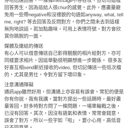
停地迅速回答，一條條message不停狂攻，但切勿這樣
回答男生，因為這給人很chur的感覺。此外，應盡量避
免用一些帶negative和沒禮貌的句語如anyway, what, tell
me, right? 等去回答及反問對方，你們之間未去到這樣
無拘地説話。若加點趣味，可用上表情符號，對方會欣
賞你跳脫的一面。
媒體及連結的傳送
有心人可以借意傳送自己影得靚靚的相片給對方，亦可
同樣要求相片，因這舉動很明顯想進一步關係。 很多友
好喜互相send新近接收的video, 但切記傳送一些低次檔
的，尤其是男仕，令對方留下壞印象。
注意溝通障礙
通訊app雖然好用，但溝通上亦容易有誤會。常犯的便是
你有你說，我有我講，當對方提出一些話題時，最好盡
量答回，好多時對方問了一條問題，一場車輪戰之後，
已沒有回答。其次，因沒有語氣和表情，常常會錯意，
誤會了對方，所以一些字如「啦」，要小心用，高低音
已不同意思。