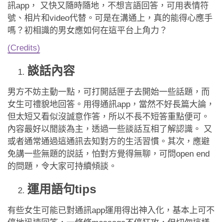
應用程式
訊app， 又快又隨時隨地，不想言語回答，可用表情符
號、相片和video代替。可是在溝通上，真的能得心應手
聯絡我們
嗎？初相識的男女應如何在這平台上角力？
(Credits)
談話內容
男方不妨主動一點，可打開話匣子去開始一些話題，而
女生可禮貌地回答。用得通訊app，當然不好長篇大論，
但太短又看似沒誠意作答，所以不長不短答重點便可。
內容最好以閒談為主，透過一些談話互相了解認識。 又
或者通常通過這通訊去知對方的生活習慣。其次，應避
免講一些無題的説話，怕對方覺得無聊，可問open end
的問題，令大家可持續傾談。
運用語句tips
有些女生可能已對通訊app運用得出神入化，基本上可不