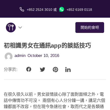
+852 2524 3010
或
+852 6169 0118
開始約會吧
初相識男女在通訊app的談話技巧
關於我們
admin
October 10, 2016
服務
分享於:
愛情故事
傳媒報導
在很久很久以前，男女談情談心除了面對面傾之外，電
約會技巧
話中傳情功不可沒。 兩個有心人分分鐘一講，講足六個
鐘都面不改容，但在現今急速社會，取而代之是各類通