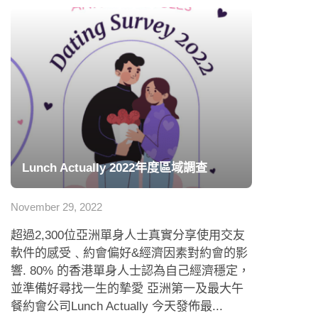
Lunch Actually 2022年度區域調查
November 29, 2022
超過2,300位亞洲單身人士真實分享使用交友
軟件的感受﹑約會偏好&經濟因素對約會的影
響. 80% 的香港單身人士認為自己經濟穩定，
並準備好尋找一生的摯愛 亞洲第一及最大午
餐約會公司Lunch Actually 今天發佈最...