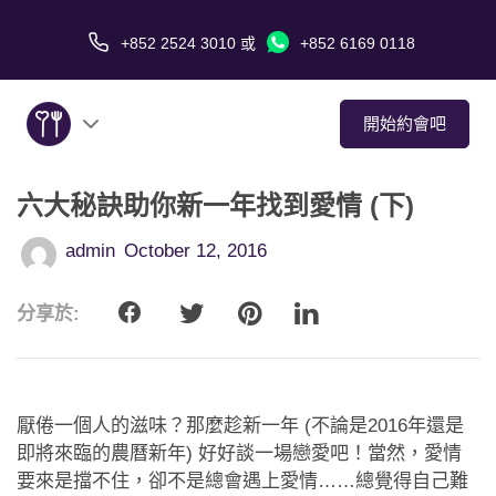
+852 2524 3010
或
+852 6169 0118
開始約會吧
六大秘訣助你新一年找到愛情 (下)
關於我們
admin
October 12, 2016
服務
分享於:
愛情故事
傳媒報導
厭倦一個人的滋味？那麼趁新一年 (不論是2016年還是
約會技巧
即將來臨的農曆新年) 好好談一場戀愛吧！當然，愛情
要來是擋不住，卻不是總會遇上愛情……總覺得自己難