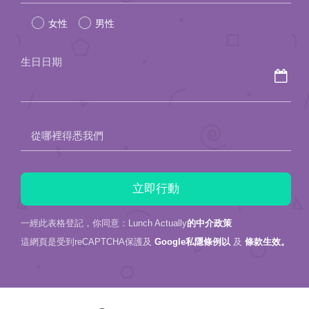
leave
女性
男性
this
field
生日日期
empty.
從哪裡得悉我們
一經此表格登記，你同意：Lunch Actually
的中介政策
這網頁是受到reCAPTCHA保護及
Google私隱條例以
及
條款生效。