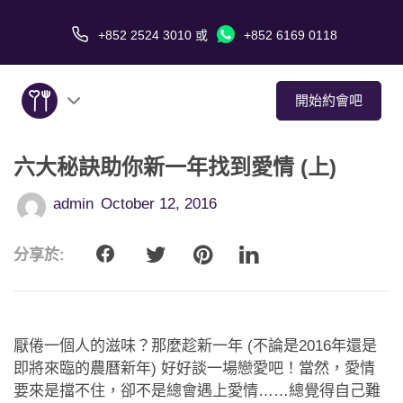
+852 2524 3010
或
+852 6169 0118
開始約會吧
六大秘訣助你新一年找到愛情 (上)
關於我們
admin
October 12, 2016
服務
分享於:
愛情故事
傳媒報導
厭倦一個人的滋味？那麼趁新一年 (不論是2016年還是
約會技巧
即將來臨的農曆新年) 好好談一場戀愛吧！當然，愛情
要來是擋不住，卻不是總會遇上愛情……總覺得自己難