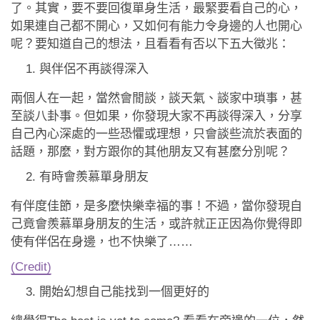
應用程式
了。其實，要不要回復單身生活，最緊要看自己的心，
如果連自己都不開心，又如何有能力令身邊的人也開心
聯絡我們
呢？要知道自己的想法，且看看有否以下五大徵兆：
與伴侶不再談得深入
兩個人在一起，當然會閒談，談天氣、談家中瑣事，甚
至談八卦事。但如果，你發現大家不再談得深入，分享
自己內心深處的一些恐懼或理想，只會談些流於表面的
話題，那麼，對方跟你的其他朋友又有甚麼分別呢？
有時會羨慕單身朋友
有伴度佳節，是多麼快樂幸福的事！不過，當你發現自
己竟會羨慕單身朋友的生活，或許就正正因為你覺得即
使有伴侶在身邊，也不快樂了……
(Credit)
開始幻想自己能找到一個更好的