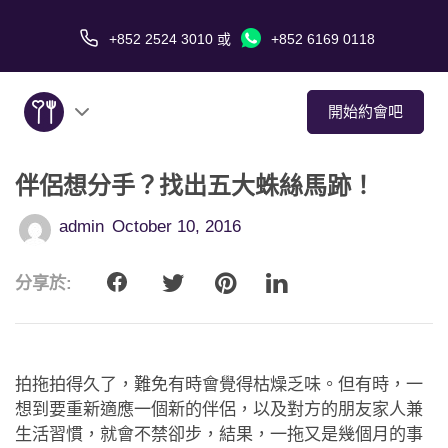
+852 2524 3010
或
+852 6169 0118
開始約會吧
伴侶想分手？找出五大蛛絲馬跡！
關於我們
admin
October 10, 2016
服務
分享於:
愛情故事
傳媒報導
拍拖拍得久了，難免有時會覺得枯燥乏味。但有時，一
約會技巧
想到要重新適應一個新的伴侶，以及對方的朋友家人兼
生活習慣，就會不禁卻步，結果，一拖又是幾個月的事