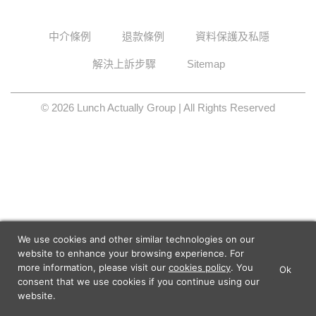
中介條例
退款條例
資料保護及私隱
解決上訴步驟
Sitemap
© 2026 Lunch Actually Group | All Rights Reserved
We use cookies and other similar technologies on our
website to enhance your browsing experience. For
more information, please visit our
cookies policy
. You
Ok
×
Lunch Actually - Dating For
consent that we use cookies if you continue using our
GET IT
Professionals
website.
Lunch Actually Pte. Ltd.