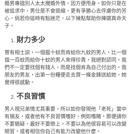
應用程式
婚男專搵別人太太攪婚外情，因方便甩身。如你只是在
被追求中，男仕是不會退縮，更有爭勝心去俘虜你的芳
聯絡我們
心，倘若你這時有點迷茫，以下幾點幫助你揀選真命天
子。
財力多少
曾有相士説，一個揾十蚊而肯給你九蚊的男人，比一個
搵一百蚊而給你十蚊的男人來得珍貴，我絕對認同。我
們不一定要找個有錢人，而是找個肯為自己付出的。我
朋友的男友，出第一份糧便走去買一條金鍊送給她，她
覺得很感動。
不良習慣
男人視兄弟情尤其重要，所以如你發現他「老死」當中
有損友，或者他有不良習慣嗜好，例如嗜賭，那便請你
不要猶疑，最好不要戀上，不要以為他很容易可以改變
陋習，或者相信你自己有能力改變他什麼。