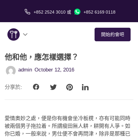
+852 2524 3010
或
+852 6169 0118
開始約會吧
他和他，應怎樣選擇？
關於我們
admin
October 12, 2016
服務
分享於:
愛情故事
傳媒報導
愛情奧妙之處，便是你有機會坐冷板櫈，亦有可能同時
約會技巧
被兩個男子拖拉着。所謂瘦田無人耕，耕開有人爭。如
你已婚，一般來說，男仕便不會再問津，除非是那種已