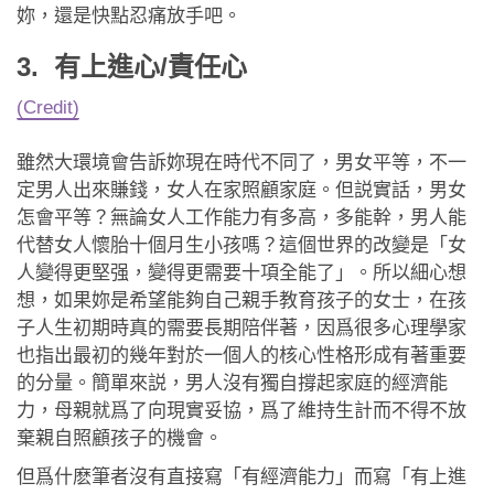
妳，還是快點忍痛放手吧。
3. 有上進心
/
責任心
(Credit)
雖然大環境會告訴妳現在時代不同了，男女平等，不一
定男人出來賺錢，女人在家照顧家庭。但説實話，男女
怎會平等？無論女人工作能力有多高，多能幹，男人能
代替女人懷胎十個月生小孩嗎？這個世界的改變是「女
人變得更堅强，變得更需要十項全能了」。所以細心想
想，如果妳是希望能夠自己親手教育孩子的女士，在孩
子人生初期時真的需要長期陪伴著，因爲很多心理學家
也指出最初的幾年對於一個人的核心性格形成有著重要
的分量。簡單來説，男人沒有獨自撐起家庭的經濟能
力，母親就爲了向現實妥協，爲了維持生計而不得不放
棄親自照顧孩子的機會。
但爲什麽筆者沒有直接寫「有經濟能力」而寫「有上進