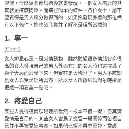
應用程式
浪漫，什麽溫柔都試過後就會發現，一個女人需要的其
實就是這麽簡單。而這些簡單的條件，各位女士，請不
聯絡我們
要覺得是男人應分做得到的。如果妳發現身邊的那位備
有以下條件，妳應該欣賞并了解不是理所當然的。
1. 專一
(Credit)
女人妒忌心重，是感情動物。雖然聽過很多情緒智商很
高的女人發現自己的男人外面有別的女人時也選擇爲了
顧全大局而忍受下來，但實在是太殘忍了。男人不該認
爲女人忍受是理所當然，所以女人選擇結婚對象時還是
把這一項看重一點吧。
2. 疼愛自己
某些人覺得這兩項是理所當然，根本不值一提，但其實
愛情是盲目的。某些女人會爲了挽留一段關係而忽視自
己并不再被愛這事實。如果他已經不再尊重妳、愛護