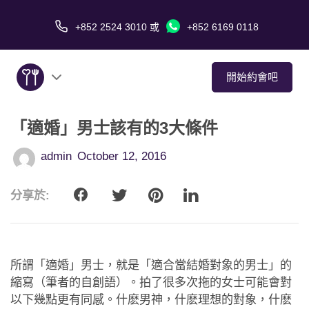
+852 2524 3010
或
+852 6169 0118
開始約會吧
「適婚」男士該有的3大條件
關於我們
admin
October 12, 2016
服務
分享於:
愛情故事
傳媒報導
所謂「適婚」男士，就是「適合當結婚對象的男士」的
約會技巧
縮寫（筆者的自創語）。拍了很多次拖的女士可能會對
以下幾點更有同感。什麽男神，什麽理想的對象，什麽