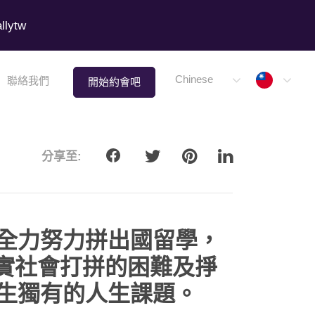
lytw
Taiwa
Chinese
聯絡我們
開始約會吧
分享至:
傾全力努力拼出國留學，
實社會打拼的困難及掙
女生獨有的人生課題。