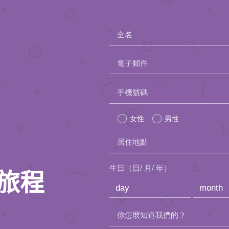
全名
電子郵件
Please
手機號碼
leave
女性
男性
this
居住地點
field
empty.
生日（日/ 月/ 年）
旅程
你怎麼知道我們的？