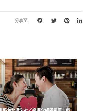
分享至:
型態台北婚友社／婚姻介紹所推薦！精