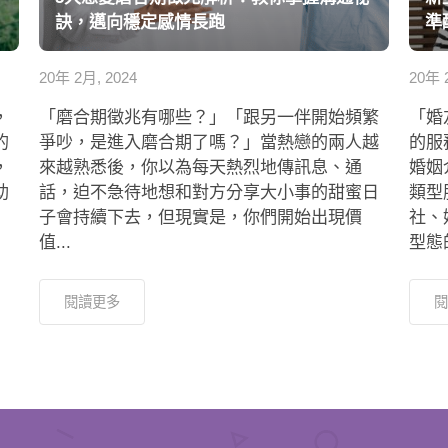
訣，邁向穩定感情長跑
準
20年 2月, 2024
20年 
，
「磨合期徵兆有哪些？」「跟另一伴開始頻繁
「婚
的
爭吵，是進入磨合期了嗎？」當熱戀的兩人越
的服
，
來越熟悉後，你以為每天熱烈地傳訊息、通
婚姻
助
話，迫不急待地想和對方分享大小事的甜蜜日
類型
子會持續下去，但現實是，你們開始出現價
社、
值...
型態
閱讀更多
閱