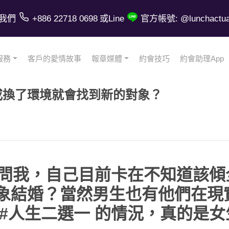
我們
+886 22718 0698
或Line
官方帳號: @lunchactual
服務
客戶的愛情故事
報章媒體
約會技巧
約會助理App
或換了環境就會找到新的對象？
戶問我，自己目前卡在不知道該
象結婚？當然男生也有他們在現
 #人生二選一 的情況，真的是