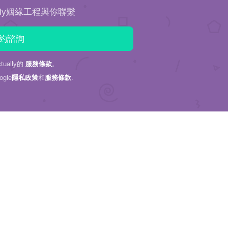
ally姻緣工程與你聯繫
ually的
服務條款
。
gle
隱私政策
和
服務條款
.