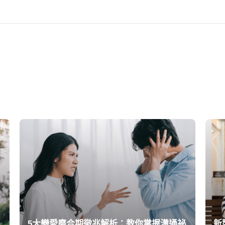
5大戀愛磨合期徵兆解析：教你掌握溝通祕
新