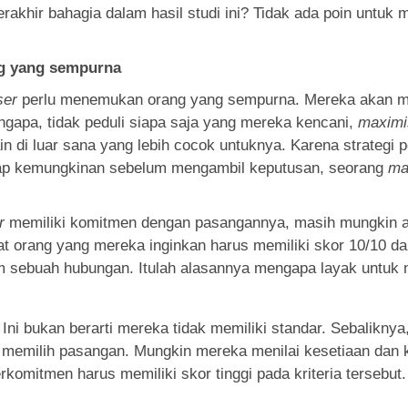
akhir bahagia dalam hasil studi ini? Tidak ada poin untuk
ng yang sempurna
ser
perlu menemukan orang yang sempurna. Mereka akan men
gapa, tidak peduli siapa saja yang mereka kencani,
maximi
lain di luar sana yang lebih cocok untuknya. Karena strateg
ap kemungkinan sebelum mengambil keputusan, seorang
ma
r
memiliki komitmen dengan pasangannya, masih mungkin aka
aat orang yang mereka inginkan harus memiliki skor 10/10 d
 sebuah hubungan. Itulah alasannya mengapa layak untuk
Ini bukan berarti mereka tidak memiliki standar. Sebalikny
tuk memilih pasangan. Mungkin mereka menilai kesetiaan dan k
rkomitmen harus memiliki skor tinggi pada kriteria tersebut. 