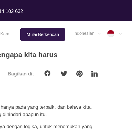
14 102 632
Indone
Indonesian
 Kami
Mulai Berkencan
engapa kita harus
Bagikan di:
 hanya pada yang terbaik, dan bahwa kita,
dihindari apapun itu.
nnya dengan logika, untuk menemukan yang