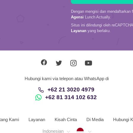
Dengan mengisi dan mendaftarkan fo
Agensi
Lunch Actually.
Situs ini dilindungi oleh reCAPTCH
Layanan
yang berlaku.
Hubungi kami via telepon atau WhatsApp di
+62 21 3020 4979
+62 81 314 102 632
tang Kami
Layanan
Kisah Cinta
Di Media
Hubungi 
Indonesia
Indonesian