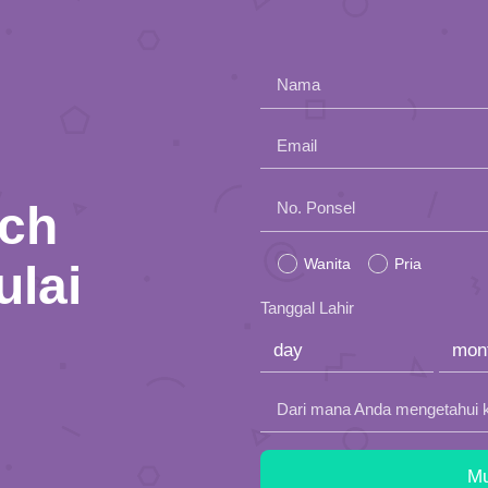
Nama
Email
nch
Please
No. Ponsel
leave
Wanita
Pria
ulai
this
Tanggal Lahir
field
empty.
Dari mana Anda mengetahui 