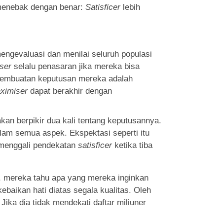
 menebak dengan benar:
Satisficer
lebih
gevaluasi dan menilai seluruh populasi
ser
selalu penasaran jika mereka bisa
i pembuatan keputusan mereka adalah
ximiser
dapat berakhir dengan
n berpikir dua kali tentang keputusannya.
alam semua aspek. Ekspektasi seperti itu
 menggali pendekatan
satisficer
ketika tiba
a, mereka tahu apa yang mereka inginkan
ebaikan hati diatas segala kualitas. Oleh
Jika dia tidak mendekati daftar miliuner