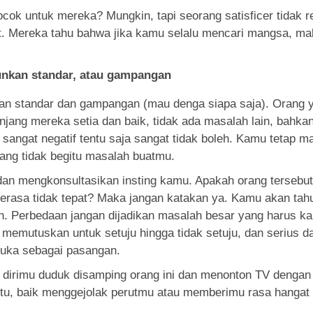
ocok untuk mereka? Mungkin, tapi seorang satisficer tidak 
 Mereka tahu bahwa jika kamu selalu mencari mangsa, mak
nkan standar, atau gampangan
kan standar dan gampangan (mau denga siapa saja). Orang y
anjang mereka setia dan baik, tidak ada masalah lain, bahka
 sangat negatif tentu saja sangat tidak boleh. Kamu tetap 
yang tidak begitu masalah buatmu.
dan mengkonsultasikan insting kamu. Apakah orang terseb
erasa tidak tepat? Maka jangan katakan ya. Kamu akan tahu
ah. Perbedaan jangan dijadikan masalah besar yang harus 
emutuskan untuk setuju hingga tidak setuju, dan serius dal
uka sebagai pasangan.
t dirimu duduk disamping orang ini dan menonton TV dengan
yaitu, baik menggejolak perutmu atau memberimu rasa hanga