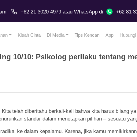
ami
+62 21 3020 4979
atau
WhatsApp
di
+62 81 3
anan
Kisah Cinta
Di Media
Tips Kencan
App
Hubungi
ding 10/10: Psikolog perilaku tentang m
ta telah diberitahu berkali-kali bahwa kita harus bilang ya
enurunkan standar dalam menetapkan pilihan – sesuatu yang 
an radikal ke dalam kepalamu. Karena, jika kamu memikirka