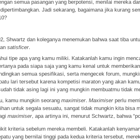
engan semua pasangan yang berpotensi, menilai mereka dan
 dipertimbangkan. Jadi sekarang, bagaimana jika kurang se
10?
002, Shwartz dan koleganya menemukan bahwa saat tiba unt
an
satisficer
.
hui tipe apa yang kamu miliki. Katakanlah kamu ingin menc
tanya pada siapa saja yang kamu kenal untuk memberikan
ndingkan semua spesifikasi, serta mengecek forum, mungkin
tu lari tersebut karena kompetisi maraton yang akan kamu 
dah tidak asing lagi ini yang mungkin membuatmu tidak m
rimu, kamu mungkin seorang
maximiser
.
Maximiser
perlu memb
ihan untuk segala sesuatu, sangat tidak mungkin kita bis
agi
maximiser
, apa artinya ini, menurut Schwartz, bahwa “p
edikit kriteria sebelum mereka membeli. Katakanlah kenyaman
patu yang bernilai tinggi pada kedua kriteria tersebut, me