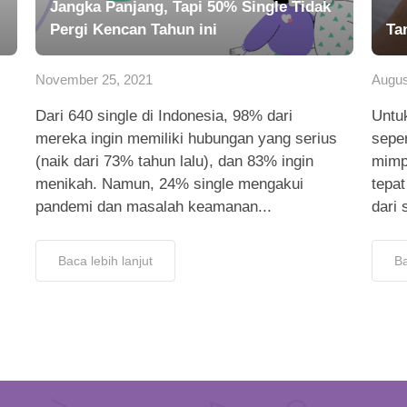
Jangka Panjang, Tapi 50% Single Tidak
Pergi Kencan Tahun ini
Ta
November 25, 2021
Augus
Dari 640 single di Indonesia, 98% dari
Untuk
mereka ingin memiliki hubungan yang serius
seper
(naik dari 73% tahun lalu), dan 83% ingin
mimp
menikah. Namun, 24% single mengakui
tepat
pandemi dan masalah keamanan...
dari 
Baca lebih lanjut
Ba