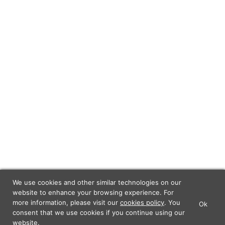
We use cookies and other similar technologies on our
website to enhance your browsing experience. For
more information, please visit our
cookies policy
. You
Ok
×
Lunch Actually - Dating For
consent that we use cookies if you continue using our
GET IT
Professionals
website.