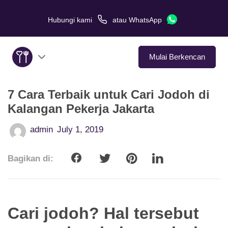
Hubungi kami
atau
WhatsApp
Mulai Berkencan
7 Cara Terbaik untuk Cari Jodoh di
Tentang Kami
Kalangan Pekerja Jakarta
Layanan
admin
July 1, 2019
Kisah Cinta
Bagikan di:
Di Media
Tips Kencan
Cari jodoh? Hal tersebut