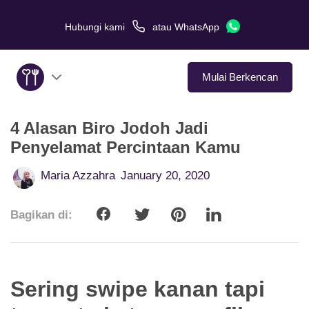
Hubungi kami
atau
WhatsApp
Mulai Berkencan
4 Alasan Biro Jodoh Jadi
Tentang Kami
Penyelamat Percintaan Kamu
Layanan
Maria Azzahra
January 20, 2020
Kisah Cinta
Bagikan di:
Di Media
Tips Kencan
Sering swipe kanan tapi