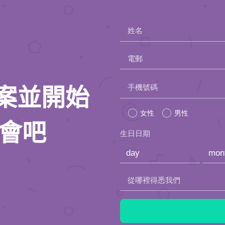
姓名
電郵
Please
手機號碼
人檔案並開始
leave
女性
男性
this
約會吧
生日日期
field
empty.
從哪裡得悉我們