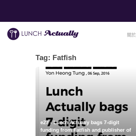
關於
Tag:
Fatfish
e27 - Lunch Actually bags 7-digit
funding from Fatfish and publisher of