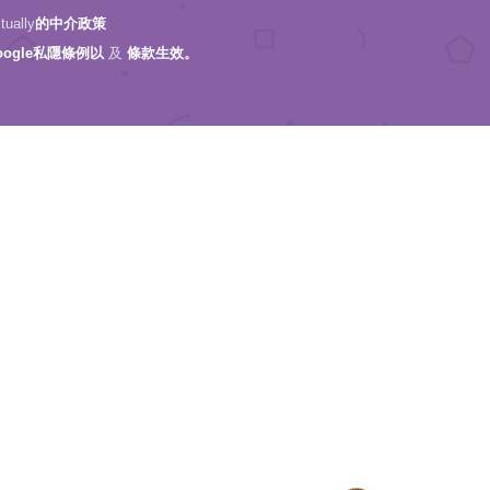
ally
的中介政策
oogle私隱條例以
及
條款生效。