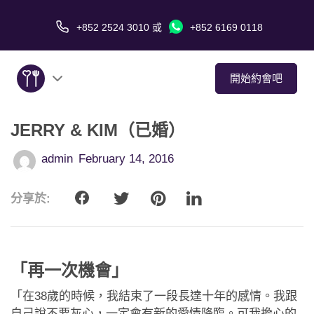
+852 2524 3010
或
+852 6169 0118
開始約會吧
JERRY & KIM（已婚）
關於我們
admin
February 14, 2016
服務
分享於:
愛情故事
傳媒報導
「再一次機會」
約會技巧
「在38歲的時候，我結束了一段長達十年的感情。我跟
自己說不要灰心，一定會有新的愛情降臨。可我擔心的