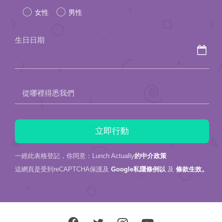
女性
男性
this
field
生日日期
empty.
從哪裡得悉我們
一經此表格登記，你同意：Lunch Actually
的中介政策
這網頁是受到reCAPTCHA保護及
Google私隱條例以
及
條款生效。