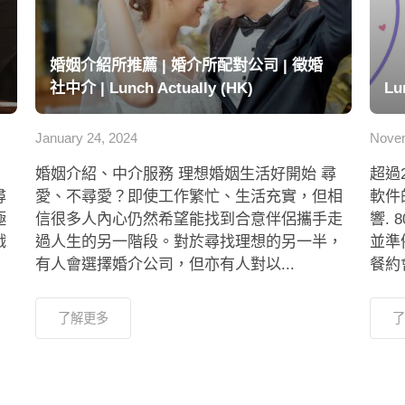
婚姻介紹所推薦 | 婚介所配對公司 | 徵婚
社中介 | Lunch Actually (HK)
Lu
January 24, 2024
Novem
婚姻介紹、中介服務 理想婚姻生活好開始 尋
超過
尋
愛、不尋愛？即使工作繁忙、生活充實，但相
軟件
極
信很多人內心仍然希望能找到合意伴侶攜手走
響.
戲
過人生的另一階段。對於尋找理想的另一半，
並準
有人會選擇婚介公司，但亦有人對以...
餐約會
了解更多
了