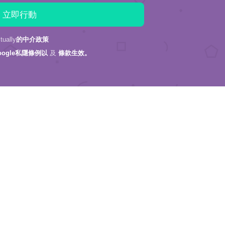
ally
的中介政策
oogle私隱條例以
及
條款生效。