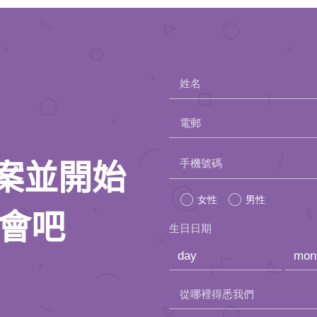
姓名
電郵
Please
手機號碼
人檔案並開始
leave
女性
男性
this
約會吧
生日日期
field
empty.
從哪裡得悉我們