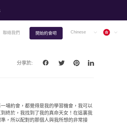
8
Hong 
Chinese
聯絡我們
開始約會吧
分享於:
每一場約會，都覺得是我的學習機會，我可以
直到終於，我找到了我的真命天女！在這裏我
標準，所以配對的那個人與我所想的非常接