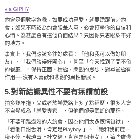
via GIPHY
約會是個數字遊戲。如要成功尋愛，就要踴躍前赴約
會；如果不時認為約會強差人意，必會打擊你的自信和
心情。為甚麼會有這個負面結果？只因你只着眼於不好
的地方。
事實上，我們應該多往好處看：「他和我可以做好朋
友」、「我們談得好開心」，甚至「今天找到了間不俗
的餐廳」。保持正面、積極、樂觀的思想，對尋愛極有
作用----沒有人喜歡和悲觀的異性發展。
5.對新結識異性不要有無謂前設
拍多幾年拖，又或者於戀愛路上多了點經歷，很多人會
不自覺成為「戀愛專家」，但他們卻是武斷的那種。
「不要和離過婚的人約會，因為他們太多感情包袱」、
「看他口甜舌滑，肯定是Playboy 」、「她和我前度一
樣不停上載瑣事上社交網，肯定是個港女」，這些膚淺