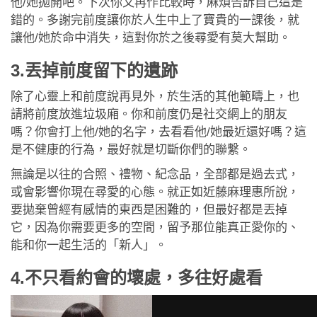
他/她拋開吧。下次你又再作比較時，麻煩告訴自己這是
錯的。多謝完前度讓你於人生中上了寶貴的一課後，就
讓他/她於命中消失，這對你於之後尋愛有莫大幫助。
3.丟掉前度留下的遺跡
除了心靈上和前度說再見外，於生活的其他範疇上，也
請將前度放進垃圾廂。你和前度仍是社交網上的朋友
嗎？你會打上他/她的名字，去看看他/她最近還好嗎？這
是不健康的行為，最好就是切斷你們的聯繫。
無論是以往的合照、禮物、紀念品，全部都是過去式，
或會影響你現在尋愛的心態。就正如近藤麻理惠所說，
要拋棄曾經有感情的東西是困難的，但最好都是丟掉
它，因為你需要更多的空間，留予那位能真正愛你的、
能和你一起生活的「新人」。
4.不只看約會的壞處，多往好處看