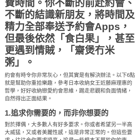
費時間。你不斷的前赴約會、
應用程式
不斷的結識新朋友，將時間及
聯絡我們
精力全部奉送予約會Apps，
但最後依然「食白果」，甚至
更遇到情賊，「齋煲冇米
粥」。
約會有時令你非常灰心，但其實是有解決辦法。以下6點
就是幫助你重拾樂趣，參考日本收納女王近藤麻理惠的
哲學，好好收納戀愛約會思維，踢走悲觀和負面情緒，
自然得出正面結果。
1.追求你需要的，而非你想要的
對於擇偶，大多數人有好多要求。你或者希望另一半高
大威猛，又或者美麗性感，這是非常正常的。但這些要