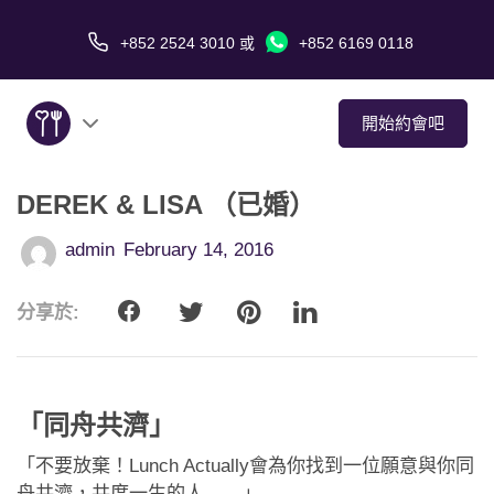
+852 2524 3010
或
+852 6169 0118
開始約會吧
DEREK & LISA （已婚）
關於我們
admin
February 14, 2016
服務
分享於:
愛情故事
傳媒報導
「同舟共濟」
約會技巧
「不要放棄！Lunch Actually會為你找到一位願意與你同
舟共濟，共度一生的人.......」