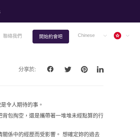
8
Hong 
Chinese
聯絡我們
開始約會吧
分享於:
說是令人期待的事。
把背包掏空，還是攜帶著一堆堆未經點算的行
情關係中的經歷而受影響。 想確定妳的過去