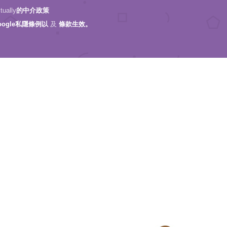
ally
的中介政策
oogle私隱條例以
及
條款生效。