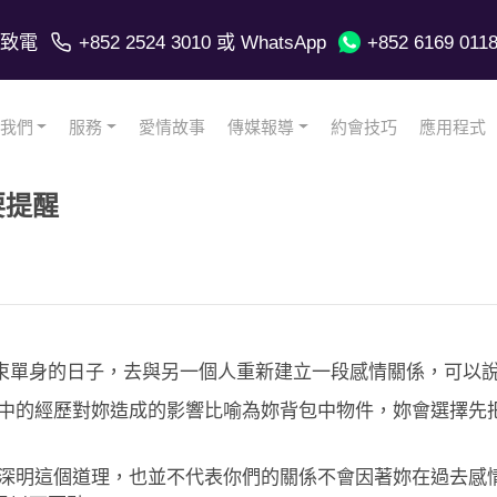
致電
+852 2524 3010
或 WhatsApp
+852 6169 011
我們
服務
愛情故事
傳媒報導
約會技巧
應用程式
要提醒
束單身的日子，去與另一個人重新建立一段感情關係，可以
係中的經歷對妳造成的影響比喻為妳背包中物件，妳會選擇先
均深明這個道理，也並不代表你們的關係不會因著妳在過去感