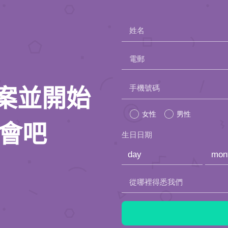
姓名
電郵
Please
手機號碼
人檔案並開始
leave
女性
男性
this
約會吧
生日日期
field
empty.
從哪裡得悉我們