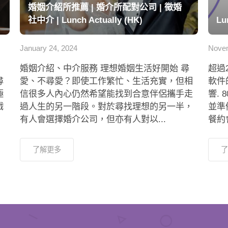
婚姻介紹所推薦 | 婚介所配對公司 | 徵婚
社中介 | Lunch Actually (HK)
Lu
January 24, 2024
Novem
婚姻介紹、中介服務 理想婚姻生活好開始 尋
超過
尋
愛、不尋愛？即使工作繁忙、生活充實，但相
軟件
極
信很多人內心仍然希望能找到合意伴侶攜手走
響.
戲
過人生的另一階段。對於尋找理想的另一半，
並準
有人會選擇婚介公司，但亦有人對以...
餐約會
了解更多
了