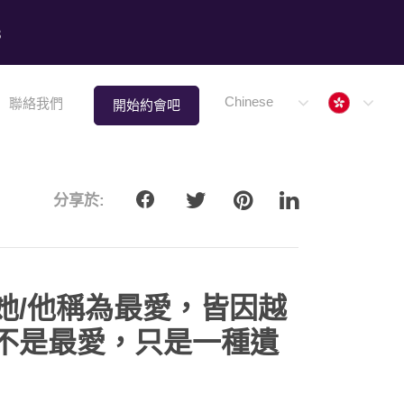
8
Hong 
Chinese
聯絡我們
開始約會吧
分享於:
她/他稱為最愛，皆因越
不是最愛，只是一種遺