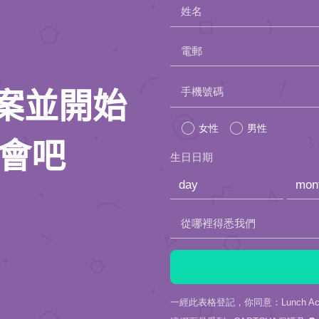
姓名
電郵
Please
手機號碼
人檔案並開始
leave
女性
男性
this
約會吧
生日日期
field
empty.
從哪裡得悉我們
一經此表格登記，你同意：Lunch Actu