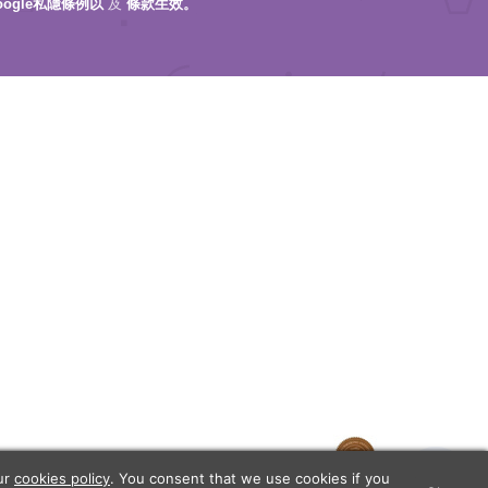
oogle私隱條例以
及
條款生效。
our
cookies policy
. You consent that we use cookies if you