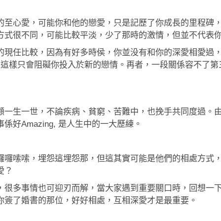
的至心愛，可能你和他的戀愛，只是記歷了你成長的里程碑
方式很不同，可能比較平淡，少了那時的激情，但並不代表
的現任比較，因為有好多時侯，你並没有和你的深愛相愛過
太公平，而且這樣只會阻礙你投入於新的戀情。再者，一段關係容
顧一生一世，不論疾病、貧窮、苦難中，也挽手共同度過。
好Amazing, 是人生中的一大歷練。
囉囉嗦嗦，埋怨這埋怨那，但這其實可能是他們的相處方式
愛？
，很多事情也可迎刃而解，當大家遇到重要關口時，回想一
你簽了婚書的那位，好好相處，互相深愛才是最重要。