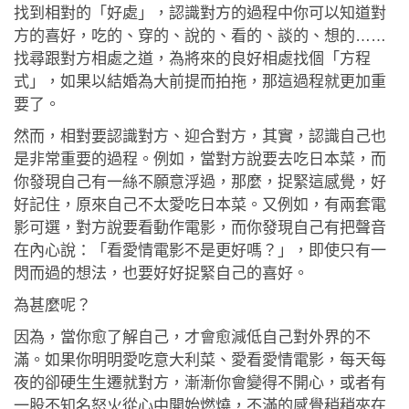
應用程式
找到相對的「好處」，認識對方的過程中你可以知道對
方的喜好，吃的、穿的、說的、看的、談的、想的……
聯絡我們
找尋跟對方相處之道，為將來的良好相處找個「方程
式」，如果以結婚為大前提而拍拖，那這過程就更加重
要了。
然而，相對要認識對方、迎合對方，其實，認識自己也
是非常重要的過程。例如，當對方說要去吃日本菜，而
你發現自己有一絲不願意浮過，那麼，捉緊這感覺，好
好記住，原來自己不太愛吃日本菜。又例如，有兩套電
影可選，對方說要看動作電影，而你發現自己有把聲音
在內心說：「看愛情電影不是更好嗎？」，即使只有一
閃而過的想法，也要好好捉緊自己的喜好。
為甚麼呢？
因為，當你愈了解自己，才會愈減低自己對外界的不
滿。如果你明明愛吃意大利菜、愛看愛情電影，每天每
夜的卻硬生生遷就對方，漸漸你會變得不開心，或者有
一股不知名怒火從心中開始燃燒，不滿的感覺稍稍夾在