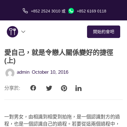
+852 2524 3010
或
+852 6169 0118
開始約會吧
愛自己，就是令戀人關係變好的捷徑
關於我們
(上)
服務
admin
October 10, 2016
愛情故事
分享於:
傳媒報導
約會技巧
一對男女，由相識到相愛到拍拖，是一個認識對方的過
程，也是一個認識自己的過程。若要從這兩個過程中，