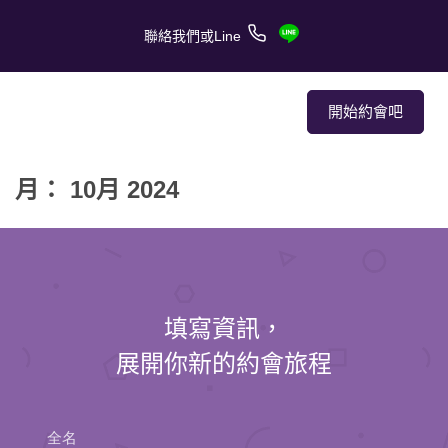
聯絡我們或Line
開始約會吧
月： 10月 2024
關於我們
關於服務
客戶的愛情故事
填寫資訊，
報章媒體
展開你新的約會旅程
約會技巧
全名