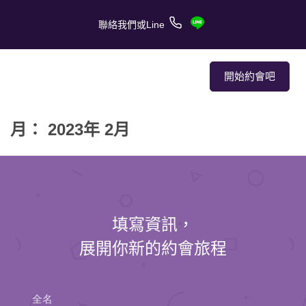
聯絡我們或Line
開始約會吧
月： 2023年 2月
關於我們
關於服務
客戶的愛情故事
填寫資訊，
報章媒體
展開你新的約會旅程
約會技巧
全名