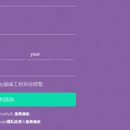
ally姻緣工程與你聯繫
ually的
服務條款
。
gle
隱私政策
和
服務條款
.