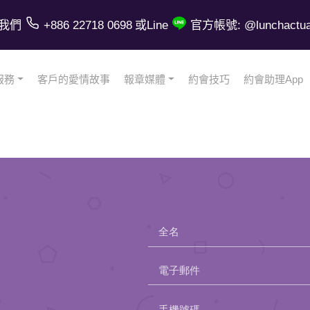
我們
+886 22718 0698
或Line
官方帳號: @lunchactual
服務
客戶的愛情故事
報章媒體
約會技巧
約會助理App
全名
電子郵件
Please
手機號碼