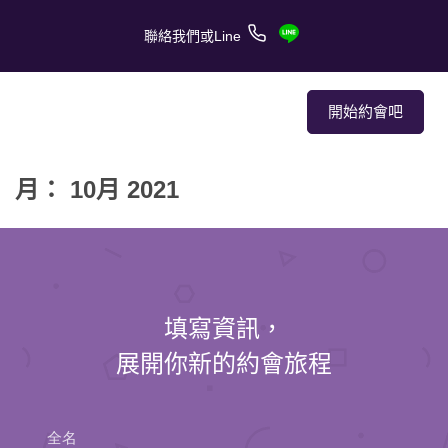
聯絡我們或Line
開始約會吧
月： 10月 2021
關於我們
關於服務
客戶的愛情故事
填寫資訊，
報章媒體
展開你新的約會旅程
約會技巧
全名