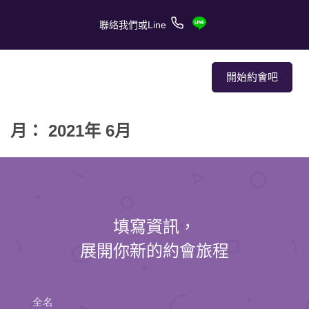
聯絡我們或Line
開始約會吧
月： 2021年 6月
關於我們
關於服務
客戶的愛情故事
填寫資訊，
報章媒體
展開你新的約會旅程
約會技巧
全名