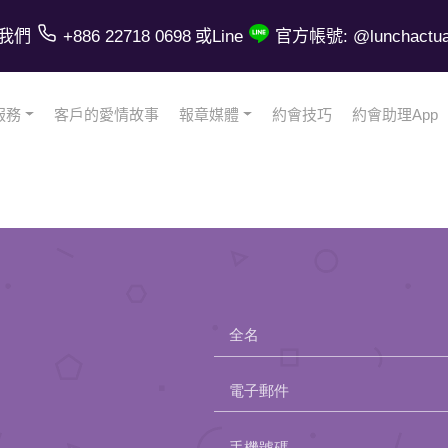
我們
+886 22718 0698
或Line
官方帳號: @lunchactual
服務
客戶的愛情故事
報章媒體
約會技巧
約會助理App
全名
電子郵件
Please
手機號碼