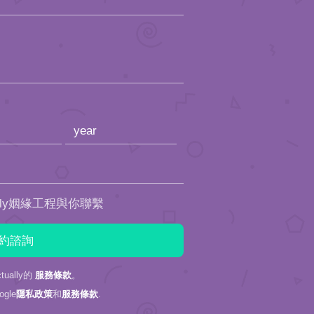
ally姻緣工程與你聯繫
ually的
服務條款
。
gle
隱私政策
和
服務條款
.