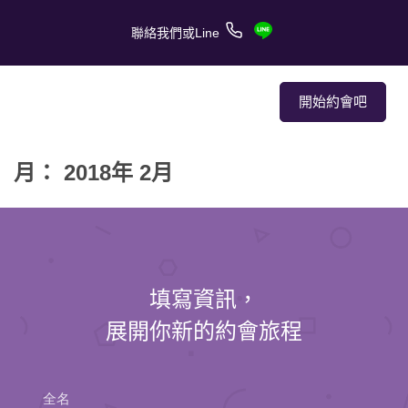
聯絡我們或Line
開始約會吧
月： 2018年 2月
關於我們
關於服務
客戶的愛情故事
填寫資訊，
報章媒體
展開你新的約會旅程
約會技巧
全名