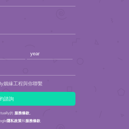
ally姻緣工程與你聯繫
ually的
服務條款
。
gle
隱私政策
和
服務條款
.