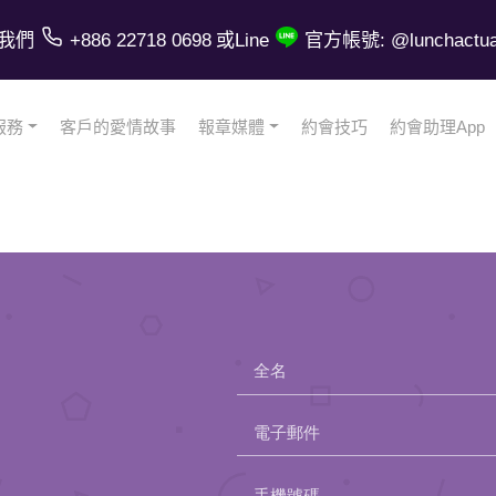
我們
+886 22718 0698
或Line
官方帳號: @lunchactual
服務
客戶的愛情故事
報章媒體
約會技巧
約會助理App
全名
電子郵件
Please
手機號碼