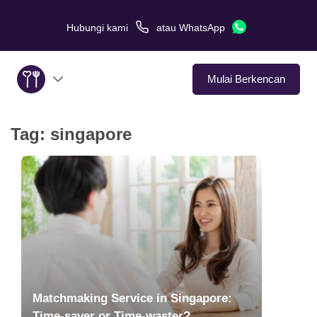
Hubungi kami
atau
WhatsApp
Mulai Berkencan
Tag:
singapore
Tentang Kami
Layanan
Kisah Cinta
Di Media
Tips Kencan
Matchmaking Service in Singapore:
Time-saver or Time-waster?