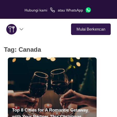
Hubungi kami
atau
WhatsApp
Mulai Berkencan
Tag:
Canada
Tentang Kami
Layanan
Kisah Cinta
Di Media
Tips Kencan
Top 8 Cities for A Romantic Getaway
with Your Partner This Christmas