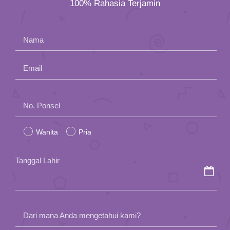
100% Rahasia Terjamin
Nama
Email
Please
No. Ponsel
leave
Wanita
Pria
this
field
Tanggal Lahir
empty.
Dari mana Anda mengetahui kami?