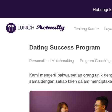
Hubungi k
Tentang Kami
Lay
Dating Success Program
Personalised Matchmaking
Program Coaching
Kami mengerti bahwa setiap orang unik den
sama dengan setiap klien dalam mencipta