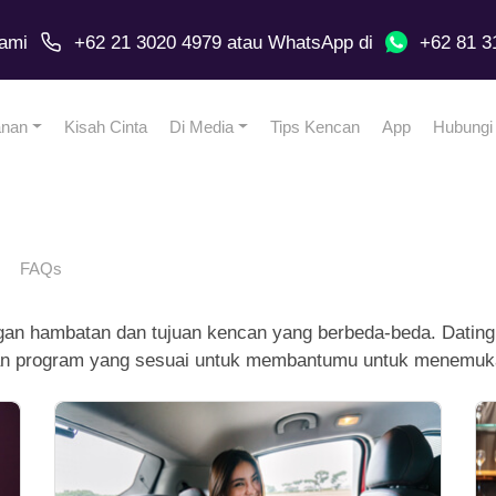
ami
+62 21 3020 4979
atau
WhatsApp
di
+62 81 3
anan
Kisah Cinta
Di Media
Tips Kencan
App
Hubungi
FAQs
gan hambatan dan tujuan kencan yang berbeda-beda. Dating
kan program yang sesuai untuk membantumu untuk menemuk