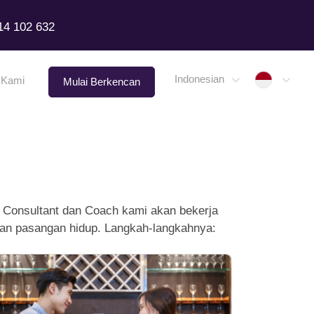
14 102 632
Indone
Indonesian
 Kami
Mulai Berkencan
 Consultant dan Coach kami akan bekerja
an pasangan hidup. Langkah-langkahnya: