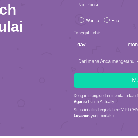
nch
Please
No. Ponsel
leave
Wanita
Pria
ulai
this
Tanggal Lahir
field
empty.
Dari mana Anda mengetahui 
Dengan mengisi dan mendaftarkan fo
Agensi
Lunch Actually.
Situs ini dilindungi oleh reCAPTCH
Layanan
yang berlaku.