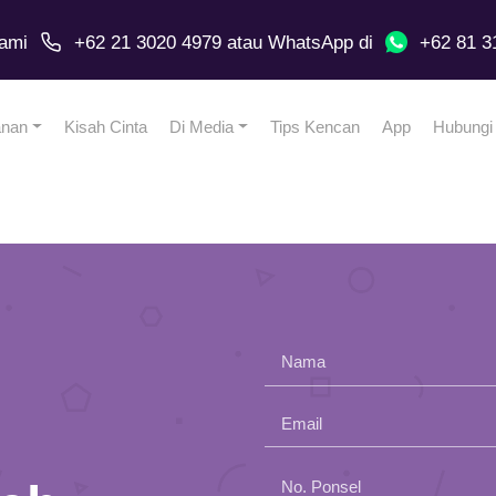
ami
+62 21 3020 4979
atau
WhatsApp
di
+62 81 3
anan
Kisah Cinta
Di Media
Tips Kencan
App
Hubungi
Nama
Email
Please
No. Ponsel