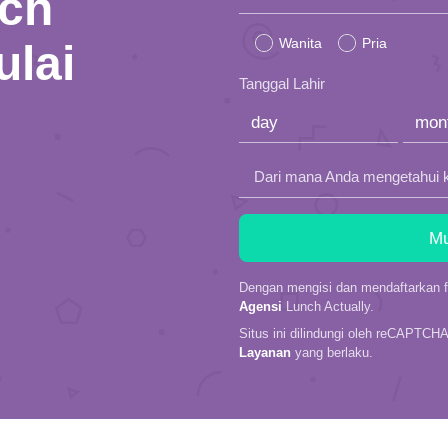
nch
leave
Wanita
Pria
ulai
this
Tanggal Lahir
field
empty.
Dari mana Anda mengetahui 
Dengan mengisi dan mendaftarkan fo
Agensi
Lunch Actually.
Situs ini dilindungi oleh reCAPTCH
Layanan
yang berlaku.