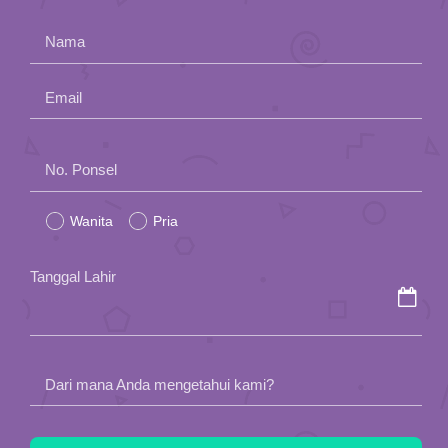
App
Nama
Hubungi Kami
Email
Please
No. Ponsel
leave
Wanita
Pria
this
field
Tanggal Lahir
empty.
Dari mana Anda mengetahui kami?