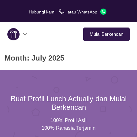
Hubungi kami
atau
WhatsApp
Mulai Berkencan
Month:
July 2025
Tentang Kami
Layanan
Kisah Cinta
Buat Profil Lunch Actually dan Mulai
Di Media
Berkencan
100% Profil Asli
Tips Kencan
100% Rahasia Terjamin