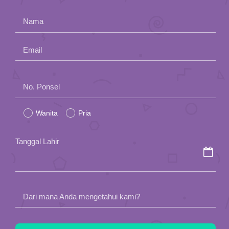
App
Nama
Hubungi Kami
Email
Please
No. Ponsel
leave
Wanita
Pria
this
field
Tanggal Lahir
empty.
Dari mana Anda mengetahui kami?