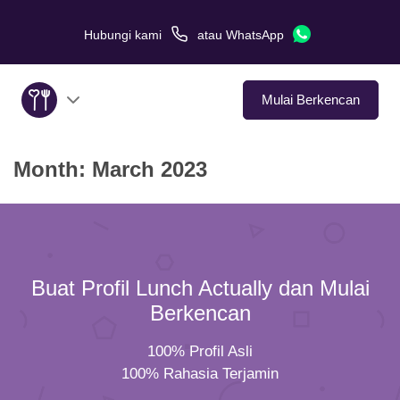
Hubungi kami
atau
WhatsApp
Mulai Berkencan
Month:
March 2023
Tentang Kami
Layanan
Kisah Cinta
Buat Profil Lunch Actually dan Mulai
Di Media
Berkencan
100% Profil Asli
Tips Kencan
100% Rahasia Terjamin