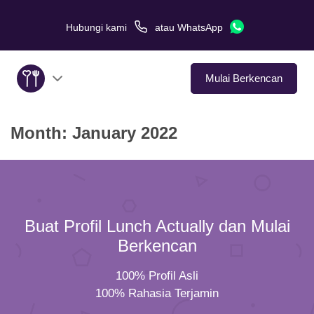
Hubungi kami
atau
WhatsApp
Mulai Berkencan
Month:
January 2022
Tentang Kami
Layanan
Kisah Cinta
Buat Profil Lunch Actually dan Mulai
Di Media
Berkencan
100% Profil Asli
Tips Kencan
100% Rahasia Terjamin