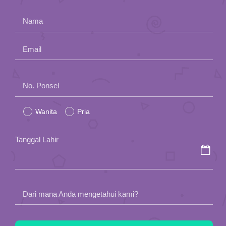
App
Nama
Hubungi Kami
Email
Please
No. Ponsel
leave
Wanita
Pria
this
field
Tanggal Lahir
empty.
Dari mana Anda mengetahui kami?