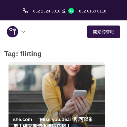
+852 2524 3010
或
+852 6169 0118
開始約會吧
Tag:
flirting
關於我們
服務
愛情故事
傳媒報導
約會技巧
she.com – “Miss you,dear”唔可以亂
用！網交調情係講技巧嘅！