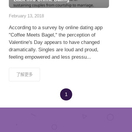
應用程式
February 13, 2018
聯絡我們
According to a survey by online dating app
"Coffee Meets Bagel," the perception of
Valentine's Day appears to have changed
dramatically. Singles are loud and proud,
feeling empowered and less pressu...
了解更多
1