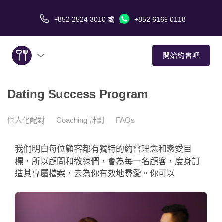
+852 2524 3010
或
+852 6169 0118
開始約會吧
Dating Success Program
關於我們
服務
個人化配對
Coaching 計劃
FAQs
愛情故事
我們明白每位顧客都有獨特的約會理念和戀愛目
標，所以顧問和教練們，會為每一名顧客，度身訂
傳媒報導
造其專屬檔案，去為你有效地尋愛。你可以
約會技巧