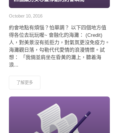
應用程式
October 10, 2016
聯絡我們
約會地點有煩惱？怕單調？ 以下四個地方值
得各位去玩玩喔~ 會融化的海灘： (Credit)
人，對美景沒有抵拒力，對氣氛更沒免疫力。
海灘觀日落，勾勒代代愛情的浪漫情懷。試
想： 「我倆並肩坐在昏黃的灘上，聽着海
浪...
了解更多