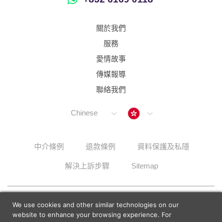
服務
愛情故事
傳媒報導
聯絡我們
Hong Kong
Chinese
中介條例
退款條例
資料保護及私隱
解決上訴步驟
Sitemap
© 2026 Lunch Actually Group | All Rights Reserved
We use cookies and other similar technologies on our
website to enhance your browsing experience. For