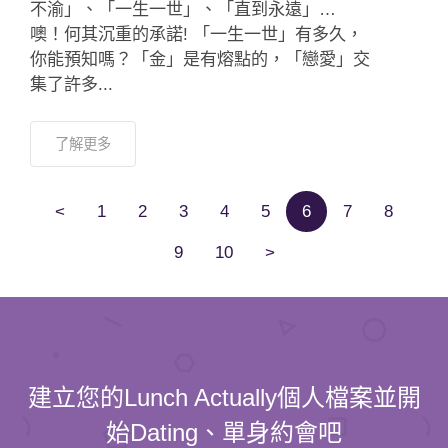
了解更多
<
1
2
3
4
5
6
7
8
9
10
>
建立您的Lunch Actually個人檔案並開
始Dating、單身約會吧
100% 已驗證的個人資料，
確認Dating參加者的身分背景
100% 資料保密，