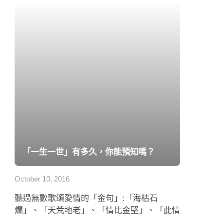
「一生一世」有多久，你能預知嗎？
October 10, 2016
聽過無數歌頌愛情的「金句」:「海枯石
爛」、「天荒地老」、「情比金堅」、「此情
不渝」、「一生一世」、「直到永遠」…
噢！何其沉重的承諾! 「一生一世」有多久，
你能預知嗎？「金」是有熔點的，「戀愛」交
集了許多...