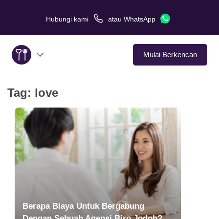
Hubungi kami
atau
WhatsApp
Mulai Berkencan
Tag:
love
Tentang Kami
Layanan
Kisah Cinta
Di Media
Tips Kencan
Berapa Biaya Untuk Bergabung
Dengan Sebuah Agensi Biro Jodoh?