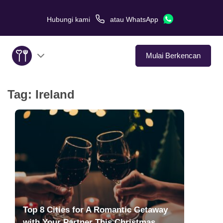
Hubungi kami
atau
WhatsApp
Mulai Berkencan
Tag:
Ireland
Tentang Kami
Layanan
Kisah Cinta
Di Media
Tips Kencan
Top 8 Cities for A Romantic Getaway
with Your Partner This Christmas