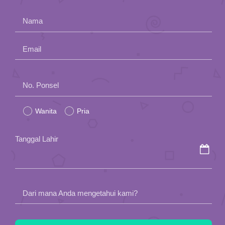
App
Nama
Hubungi Kami
Email
Please
No. Ponsel
leave
Wanita
Pria
this
field
Tanggal Lahir
empty.
Dari mana Anda mengetahui kami?