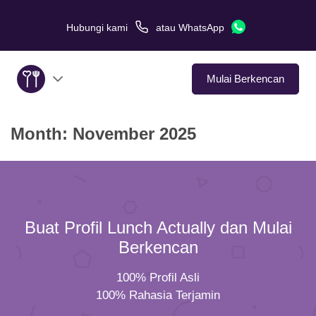
Hubungi kami
atau
WhatsApp
Mulai Berkencan
Month:
November 2025
Tentang Kami
Layanan
Kisah Cinta
Buat Profil Lunch Actually dan Mulai
Di Media
Berkencan
100% Profil Asli
Tips Kencan
100% Rahasia Terjamin