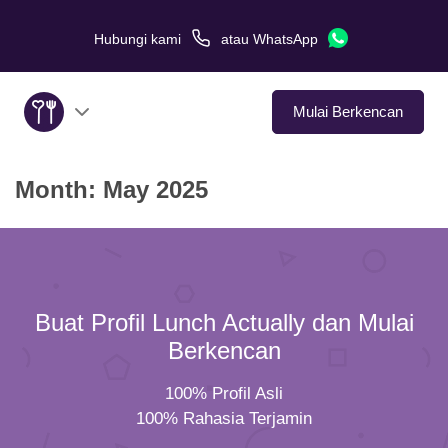
Hubungi kami
atau
WhatsApp
Mulai Berkencan
Month:
May 2025
Tentang Kami
Layanan
Kisah Cinta
Buat Profil Lunch Actually dan Mulai
Di Media
Berkencan
100% Profil Asli
Tips Kencan
100% Rahasia Terjamin