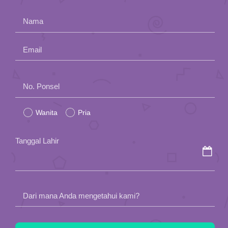
App
Nama
Hubungi Kami
Email
Please
No. Ponsel
leave
Wanita
Pria
this
field
Tanggal Lahir
empty.
Dari mana Anda mengetahui kami?